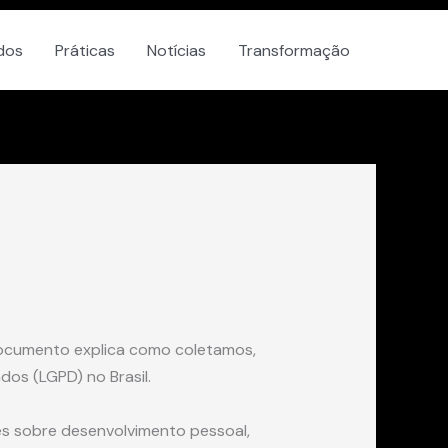
dos
Práticas
Notícias
Transformação
documento explica como coletamos,
os (LGPD) no Brasil.
es sobre desenvolvimento pessoal,