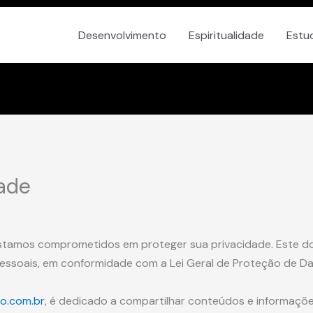
Desenvolvimento
Espiritualidade
Estu
dade
estamos comprometidos em proteger sua privacidade. Este 
soais, em conformidade com a Lei Geral de Proteção de Dad
rio.com.br
, é dedicado a compartilhar conteúdos e informaçõ