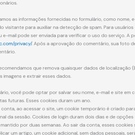
onários.
tamos as informações fornecidas no formulário, como nome, e-
 visitante para auxiliar na detecção de spam. Para usuários 
e-mail pode ser enviada para verificar o uso do serviço. A p
c.com/privacy/
. Após a aprovação do comentário, sua foto de p
ntário.
, recomendamos que remova quaisquer dados de localização (E
s imagens e extrair esses dados.
ário, você pode optar por salvar seu nome, e-mail e site em
itas futuras. Esses cookies duram um ano.
 conta, ao acessar o site, um cookie temporário é criado para
inal da sessão. Cookies de login duram dois dias e de opções
á mantido por duas semanas. Ao sair da conta, esses cookies
blicar um artigo, um cookie adicional, sem dados pessoais, ser