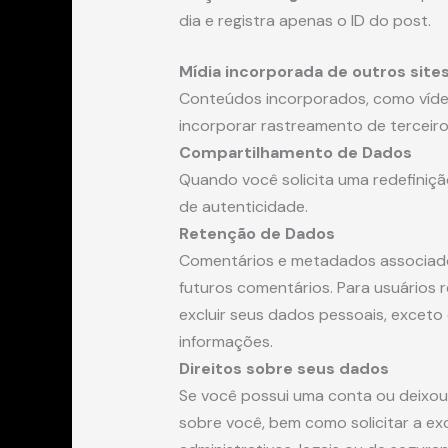
dia e registra apenas o ID do post.
Mídia incorporada de outros site
Conteúdos incorporados, como vídeos
incorporar rastreamento de terceir
Compartilhamento de Dados
Quando você solicita uma redefinição
de autenticidade.
Retenção de Dados
Comentários e metadados associados
futuros comentários. Para usuários r
excluir seus dados pessoais, excet
informações.
Direitos sobre seus dados
Se você possui uma conta ou deixou
sobre você, bem como solicitar a ex