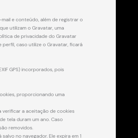
mail e conteúdo, além de registrar o
que utilizam o Gravatar, uma
olítica de privacidade do Gravatar
erfil, caso utilize o Gravatar, ficará
XIF GPS) incorporados, pois
 cookies, proporcionando uma
 verificar a aceitação de cookies
 de tela duram um ano. Caso
 são removidos.
á salvo no navegador. Ele expira em 1