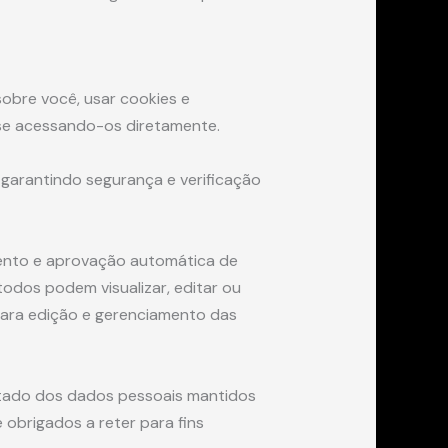
obre você, usar cookies e
sse acessando-os diretamente.
, garantindo segurança e verificação
mento e aprovação automática de
todos podem visualizar, editar ou
para edição e gerenciamento das
rtado dos dados pessoais mantidos
obrigados a reter para fins