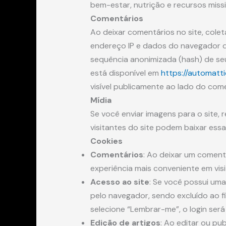
bem-estar, nutrição e recursos missi
Comentários
Ao deixar comentários no site, cole
endereço IP e dados do navegador do
sequência anonimizada (hash) de seu 
está disponível em
https://automatti
visível publicamente ao lado do come
Mídia
Se você enviar imagens para o site
visitantes do site podem baixar essa
Cookies
Comentários
: Ao deixar um coment
experiência mais conveniente em vis
Acesso ao site
: Se você possui uma
pelo navegador, sendo excluído ao f
selecione “Lembrar-me”, o login ser
Edição de artigos
: Ao editar ou pu