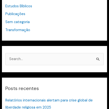
Estudos Bíblicos
Publicações
Sem categoria
Transformação
P
e
s
q
Posts recentes
u
i
Relatórios internacionais alertam para crise global de
s
liberdade religiosa em 2025