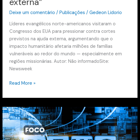
externa”
Deixe um comentário
/
Publicações
/
Gedeon Lidorio
Líderes evangélicos norte-americanos visitaram o
Congresso dos EUA para pressionar contra cortes
previstos na ajuda externa, argumentando que o
impacto humanitário afetaria milhões de famílias
vulneráveis ao redor do mundo — especialmente em
regiões missionárias. Autor: Não informadoSite:
Newsweek
Read More »
RaptureTok
viraliza:
cristãos
discutem