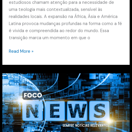
estudiosos chamam atenção para a necessidade de
uma teologia mais contextualizada, sensível às
realidades locais. A expansão na África, Ásia e América
Latina provoca mudanças profundas na forma como a fé
é vivida e compreendida ao redor do mundo. Essa
transição marca um momento em que o
Read More »
Christianity
Today
destaca
diálogo
inter-
religioso
ao
analisar