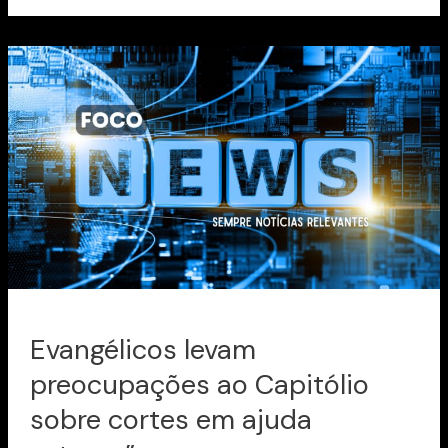
Evangélicos
levam
preocupações
ao
Capitólio
sobre
cortes
em
ajuda
externa”
Evangélicos levam
preocupações ao Capitólio
sobre cortes em ajuda