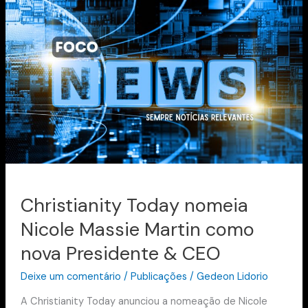
Christianity
Today
nomeia
Nicole
Massie
Martin
como
nova
Presidente
&
CEO
Christianity Today nomeia
Nicole Massie Martin como
nova Presidente & CEO
Deixe um comentário
/
Publicações
/
Gedeon Lidorio
A Christianity Today anunciou a nomeação de Nicole