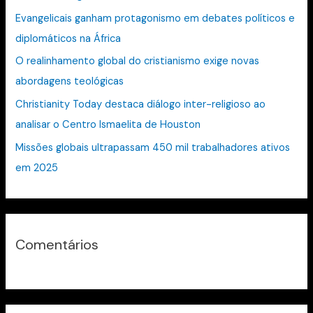
a
Evangelicais ganham protagonismo em debates políticos e
r
diplomáticos na África
p
O realinhamento global do cristianismo exige novas
o
abordagens teológicas
r
:
Christianity Today destaca diálogo inter-religioso ao
analisar o Centro Ismaelita de Houston
Missões globais ultrapassam 450 mil trabalhadores ativos
em 2025
Comentários