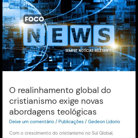
realinhamento
global
do
cristianismo
exige
novas
abordagens
teológicas
O realinhamento global do
cristianismo exige novas
abordagens teológicas
Deixe um comentário
/
Publicações
/
Gedeon Lidorio
Com o crescimento do cristianismo no Sul Global,