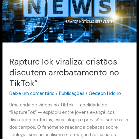
arrebatamento
no
TikTok”
RaptureTok viraliza: cristãos
discutem arrebatamento no
TikTok”
Deixe um comentário
/
Publicações
/
Gedeon Lidorio
Uma onda de vídeos no TikTok — apelidada de
“RaptureTok” — explodiu entre jovens evangélicos
discutindo profecias, escatologia e previsões sobre o fim
dos tempos. O fenômeno reacende debates sobre
teologia, sensacionalismo e formação bíblica na era