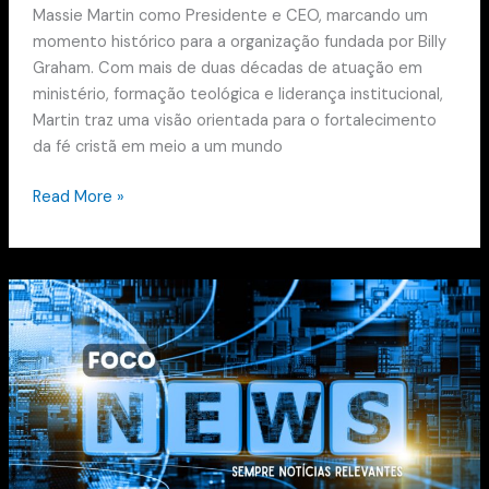
Massie Martin como Presidente e CEO, marcando um
momento histórico para a organização fundada por Billy
Graham. Com mais de duas décadas de atuação em
ministério, formação teológica e liderança institucional,
Martin traz uma visão orientada para o fortalecimento
da fé cristã em meio a um mundo
Read More »
Novo
documentário
denuncia
perseguição
severa
a
evangélicos
na