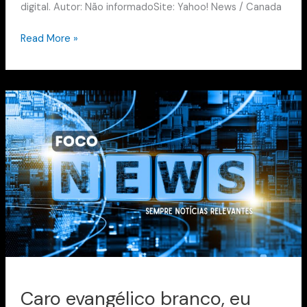
digital. Autor: Não informadoSite: Yahoo! News / Canada
Read More »
Caro
evangélico
branco,
eu
estava
errado
—
confissão
pública
gera
repercussão”
Caro evangélico branco, eu