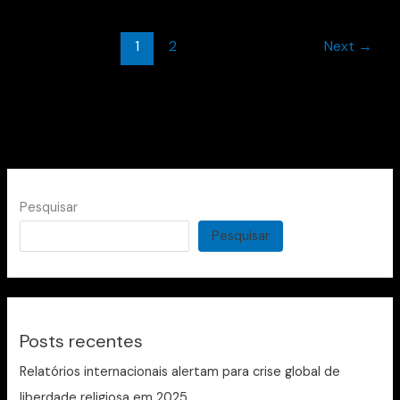
1
2
Next
→
Pesquisar
Pesquisar
Posts recentes
Relatórios internacionais alertam para crise global de
liberdade religiosa em 2025