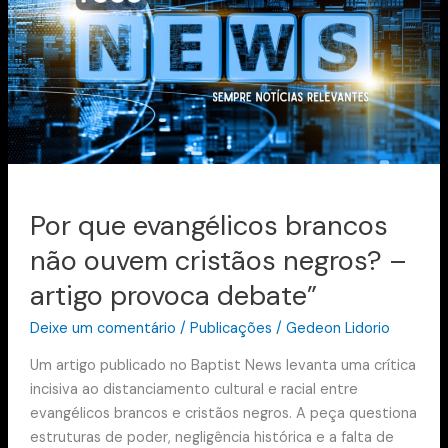
brancos
não
ouvem
cristãos
negros?
–
artigo
provoca
debate”
Por que evangélicos brancos
não ouvem cristãos negros? –
artigo provoca debate”
Deixe um comentário
/
Publicações
/
Gedeon Lidorio
Um artigo publicado no Baptist News levanta uma crítica
incisiva ao distanciamento cultural e racial entre
evangélicos brancos e cristãos negros. A peça questiona
estruturas de poder, negligência histórica e a falta de