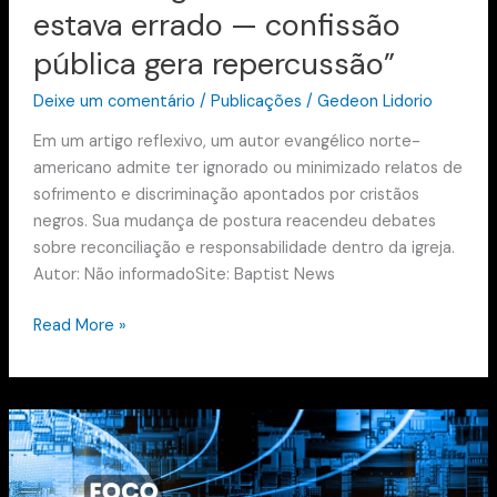
estava errado — confissão
pública gera repercussão”
Deixe um comentário
/
Publicações
/
Gedeon Lidorio
Em um artigo reflexivo, um autor evangélico norte-
americano admite ter ignorado ou minimizado relatos de
sofrimento e discriminação apontados por cristãos
negros. Sua mudança de postura reacendeu debates
sobre reconciliação e responsabilidade dentro da igreja.
Autor: Não informadoSite: Baptist News
Read More »
Por
que
evangélicos