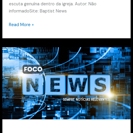
escuta genuína dentro da igreja. Autor: Não
informadoSite: Baptist News
Read More »
Assembleia
Evangelical
Alliance
conclui
encontro
com
novo
chamado
para
unidade
e
missão”