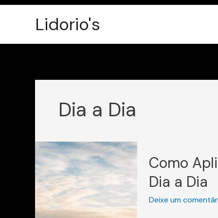
Ir
Lidorio's
para
o
conteúdo
Dia a Dia
Como
Como Apli
Aplicar
as
Dia a Dia
Parábolas
Deixe um comentár
de
Jesus