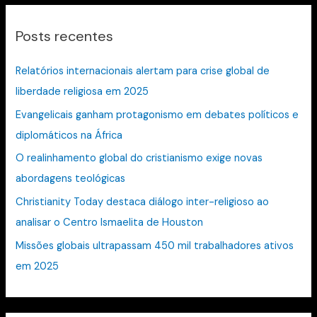
q
Posts recentes
u
i
Relatórios internacionais alertam para crise global de
s
liberdade religiosa em 2025
a
Evangelicais ganham protagonismo em debates políticos e
r
diplomáticos na África
p
O realinhamento global do cristianismo exige novas
o
abordagens teológicas
r
:
Christianity Today destaca diálogo inter-religioso ao
analisar o Centro Ismaelita de Houston
Missões globais ultrapassam 450 mil trabalhadores ativos
em 2025