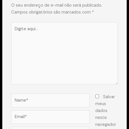
O seu endereço de e-mail não será publicado.
Campos obrigatórios são marcados com
*
Digite
aqui...
Name*
Salvar
meus
dados
Email*
neste
navegador