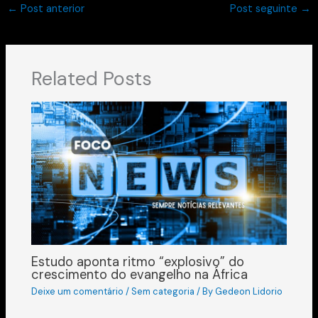
←
Post anterior
Post seguinte
→
Related Posts
Estudo aponta ritmo “explosivo” do
crescimento do evangelho na África
Deixe um comentário
/
Sem categoria
/ By
Gedeon Lidorio