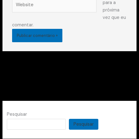
Website
para a
próxima
vez que eu
comentar.
Pesquisar
Pesquisar