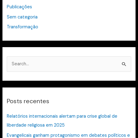
Publicações
Sem categoria
Transformação
P
e
s
q
Posts recentes
u
i
Relatórios internacionais alertam para crise global de
s
liberdade religiosa em 2025
a
Evangelicais ganham protagonismo em debates políticos e
r