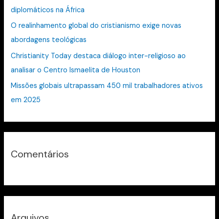
diplomáticos na África
p
O realinhamento global do cristianismo exige novas
o
abordagens teológicas
r
:
Christianity Today destaca diálogo inter-religioso ao
analisar o Centro Ismaelita de Houston
Missões globais ultrapassam 450 mil trabalhadores ativos
em 2025
Comentários
Arquivos