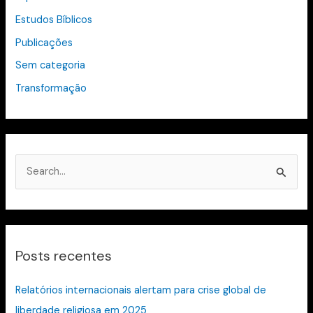
Estudos Bíblicos
Publicações
Sem categoria
Transformação
P
e
s
q
Posts recentes
u
i
Relatórios internacionais alertam para crise global de
s
liberdade religiosa em 2025