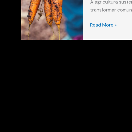
A agricultura sust
transformar comuni
Read More »