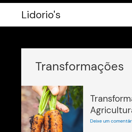
Ir
Lidorio's
para
o
conteúdo
Transformações
Transformando
Transform
Comunidades
Através
Agricultur
da
Deixe um comentár
Agricultura
Sustentável