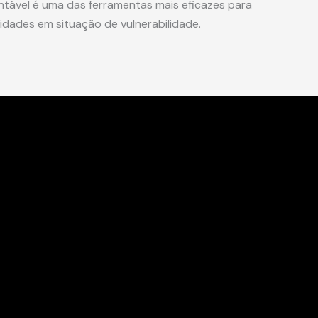
entável é uma das ferramentas mais eficazes para
dades em situação de vulnerabilidade.