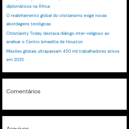
diplomáticos na África
p
O realinhamento global do cristianismo exige novas
o
abordagens teológicas
r
:
Christianity Today destaca diálogo inter-religioso ao
analisar o Centro Ismaelita de Houston
Missões globais ultrapassam 450 mil trabalhadores ativos
em 2025
Comentários
Arquivos