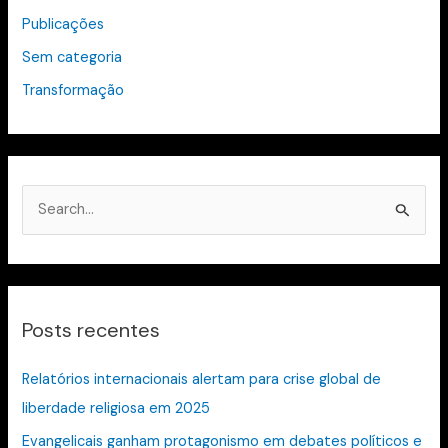
Publicações
Sem categoria
Transformação
P
e
s
q
Posts recentes
u
i
Relatórios internacionais alertam para crise global de
s
liberdade religiosa em 2025
a
Evangelicais ganham protagonismo em debates políticos e
r