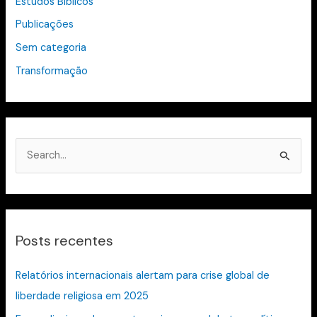
Estudos Bíblicos
Publicações
Sem categoria
Transformação
P
e
s
q
Posts recentes
u
i
Relatórios internacionais alertam para crise global de
s
liberdade religiosa em 2025
a