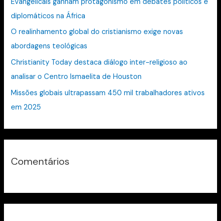
Evangelicais ganham protagonismo em debates políticos e
r
diplomáticos na África
p
O realinhamento global do cristianismo exige novas
o
abordagens teológicas
r
:
Christianity Today destaca diálogo inter-religioso ao
analisar o Centro Ismaelita de Houston
Missões globais ultrapassam 450 mil trabalhadores ativos
em 2025
Comentários