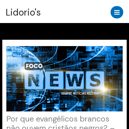
Ir
Lidorio's
para
o
conteúdo
Por que evangélicos brancos
não ouvem cristãos negros? –