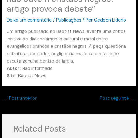
artigo provoca debate”
Deixe um comentário
/
Publicações
/ Por
Gedeon Lidorio
Um artigo publicado no Baptist News levanta uma crítica
incisiva ao distanciamento cultural e racial entre
evangélicos brancos e cristãos negros. A peça questiona
estruturas de poder, negligência histórica e a falta de
escuta genuína dentro da igreja.
Autor:
Não informado
Site:
Baptist News
←
Post anterior
Post seguinte
→
Related Posts