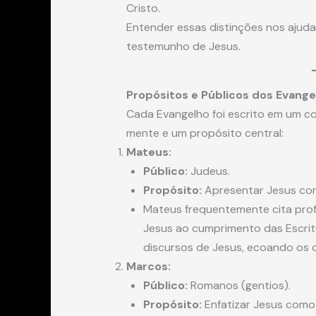
Cristo.
Entender essas distinções nos ajuda
testemunho de Jesus.
Propósitos e Públicos dos Evange
Cada Evangelho foi escrito em um c
mente e um propósito central:
Mateus:
Público:
Judeus.
Propósito:
Apresentar Jesus com
Mateus frequentemente cita pro
Jesus ao cumprimento das Escrit
discursos de Jesus, ecoando os c
Marcos:
Público:
Romanos (gentios).
Propósito:
Enfatizar Jesus como 