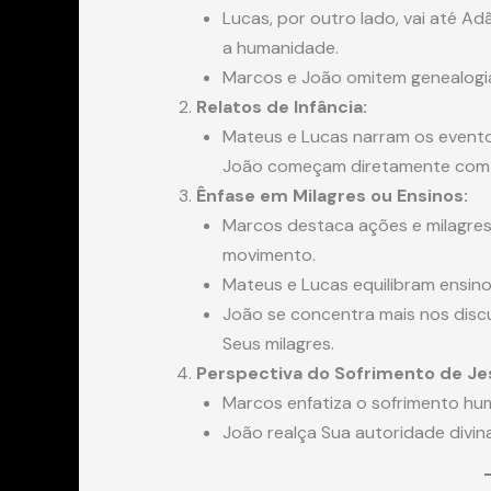
Lucas, por outro lado, vai até 
a humanidade.
Marcos e João omitem genealogia
Relatos de Infância:
Mateus e Lucas narram os event
João começam diretamente com Se
Ênfase em Milagres ou Ensinos:
Marcos destaca ações e milagre
movimento.
Mateus e Lucas equilibram ensinos
João se concentra mais nos discu
Seus milagres.
Perspectiva do Sofrimento de Je
Marcos enfatiza o sofrimento hu
João realça Sua autoridade divin