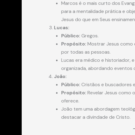
Marcos é o mais curto dos Evange
para a mentalidade prática e obj
Jesus do que em Seus ensinamen
Lucas:
Público:
Gregos.
Propósito:
Mostrar Jesus como o
por todas as pessoas.
Lucas era médico e historiador, 
organizada, abordando eventos 
João:
Público:
Cristãos e buscadores es
Propósito:
Revelar Jesus como o 
oferece.
João tem uma abordagem teológi
destacar a divindade de Cristo.