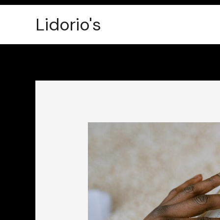
Ir
Lidorio's
para
o
conteúdo