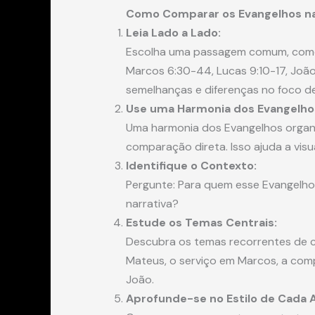
Como Comparar os Evangelhos na
Leia Lado a Lado:
Escolha uma passagem comum, como a
Marcos 6:30-44, Lucas 9:10-17, João 6
semelhanças e diferenças no foco de
Use uma Harmonia dos Evangelho
Uma harmonia dos Evangelhos organiz
comparação direta. Isso ajuda a vis
Identifique o Contexto:
Pergunte: Para quem esse Evangelho 
narrativa?
Estude os Temas Centrais:
Descubra os temas recorrentes de 
Mateus, o serviço em Marcos, a com
João.
Aprofunde-se no Estilo de Cada A