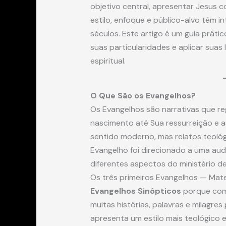
objetivo central, apresentar Jesus 
estilo, enfoque e público-alvo têm i
séculos. Este artigo é um guia prát
suas particularidades e aplicar suas 
espiritual.
O Que São os Evangelhos?
Os Evangelhos são narrativas que re
nascimento até Sua ressurreição e a
sentido moderno, mas relatos teológ
Evangelho foi direcionado a uma audi
diferentes aspectos do ministério de
Os três primeiros Evangelhos — Ma
Evangelhos Sinópticos
porque com
muitas histórias, palavras e milagres
apresenta um estilo mais teológico e