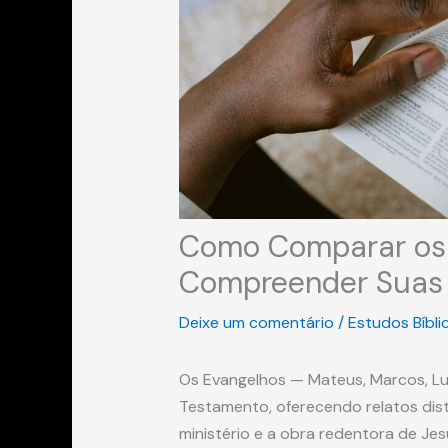
Como Comparar os 
Compreender Suas 
Deixe um comentário
/
Estudos Bíbli
Os Evangelhos — Mateus, Marcos, L
Testamento, oferecendo relatos dist
ministério e a obra redentora de J