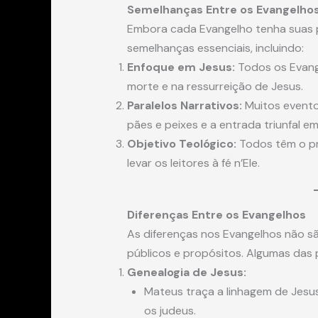
Semelhanças Entre os Evangelho
Embora cada Evangelho tenha suas p
semelhanças essenciais, incluindo:
Enfoque em Jesus:
Todos os Evange
morte e na ressurreição de Jesus.
Paralelos Narrativos:
Muitos evento
pães e peixes e a entrada triunfal 
Objetivo Teológico:
Todos têm o pr
levar os leitores à fé n’Ele.
Diferenças Entre os Evangelhos
As diferenças nos Evangelhos não sã
públicos e propósitos. Algumas das p
Genealogia de Jesus:
Mateus traça a linhagem de Jes
os judeus.