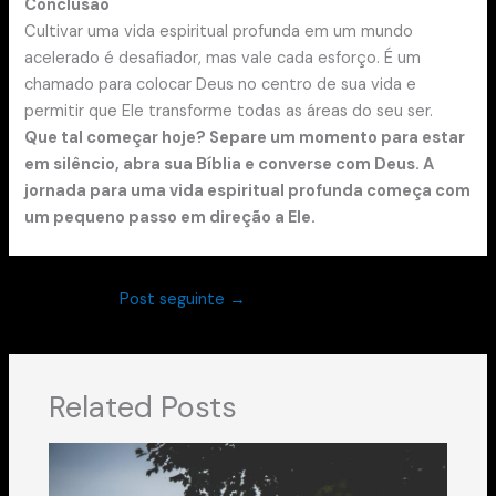
Conclusão
Cultivar uma vida espiritual profunda em um mundo
acelerado é desafiador, mas vale cada esforço. É um
chamado para colocar Deus no centro de sua vida e
permitir que Ele transforme todas as áreas do seu ser.
Que tal começar hoje? Separe um momento para estar
em silêncio, abra sua Bíblia e converse com Deus. A
jornada para uma vida espiritual profunda começa com
um pequeno passo em direção a Ele.
Post seguinte
→
Related Posts