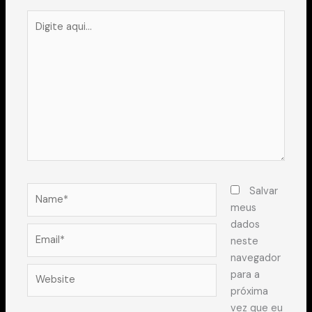
Digite
aqui...
Name*
Salvar
meus
dados
Email*
neste
navegador
Website
para a
próxima
vez que eu