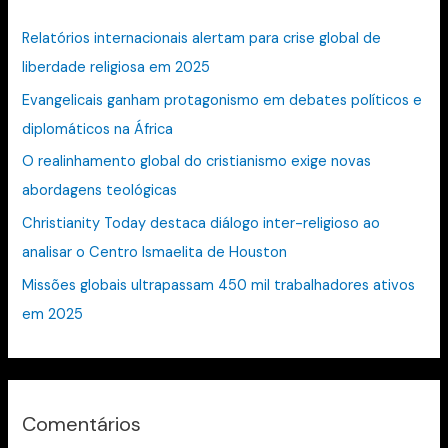
i
Relatórios internacionais alertam para crise global de
s
liberdade religiosa em 2025
a
Evangelicais ganham protagonismo em debates políticos e
r
diplomáticos na África
p
O realinhamento global do cristianismo exige novas
o
abordagens teológicas
r
:
Christianity Today destaca diálogo inter-religioso ao
analisar o Centro Ismaelita de Houston
Missões globais ultrapassam 450 mil trabalhadores ativos
em 2025
Comentários