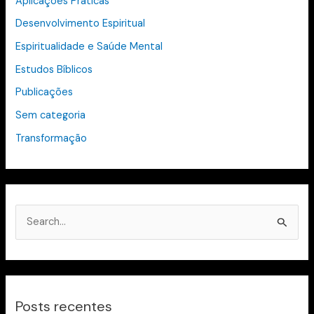
Aplicações Práticas
Desenvolvimento Espiritual
Espiritualidade e Saúde Mental
Estudos Bíblicos
Publicações
Sem categoria
Transformação
P
e
s
q
Posts recentes
u