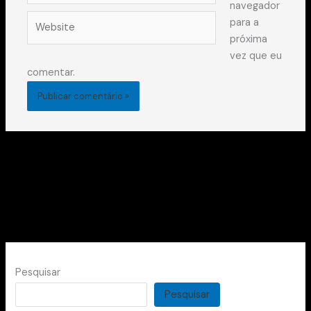
navegador
Website
para a
próxima
vez que eu
comentar.
Pesquisar
Pesquisar