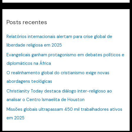
s
q
Posts recentes
u
i
Relatórios internacionais alertam para crise global de
s
liberdade religiosa em 2025
a
Evangelicais ganham protagonismo em debates políticos e
r
diplomáticos na África
p
O realinhamento global do cristianismo exige novas
o
abordagens teológicas
r
:
Christianity Today destaca diálogo inter-religioso ao
analisar o Centro Ismaelita de Houston
Missões globais ultrapassam 450 mil trabalhadores ativos
em 2025