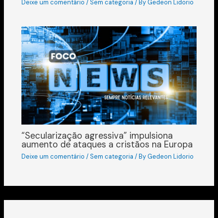
Deixe um comentário
/
Sem categoria
/ By
Gedeon Lidorio
“Secularização agressiva” impulsiona
aumento de ataques a cristãos na Europa
Deixe um comentário
/
Sem categoria
/ By
Gedeon Lidorio