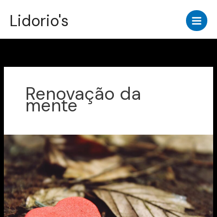
Ir
Lidorio's
para
o
conteúdo
Renovação da
mente
Meditação
Bíblica:
Como
Renovar
a
Mente
e