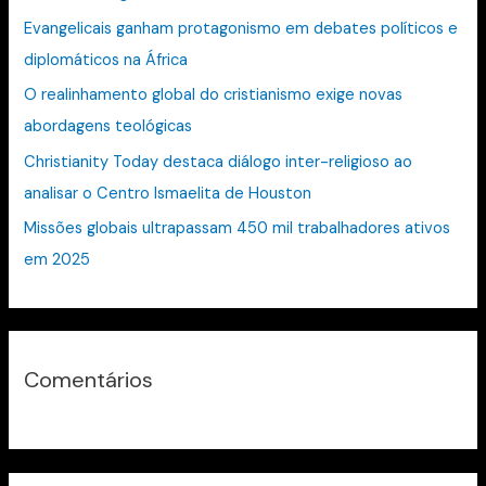
a
Evangelicais ganham protagonismo em debates políticos e
r
diplomáticos na África
p
O realinhamento global do cristianismo exige novas
o
abordagens teológicas
r
:
Christianity Today destaca diálogo inter-religioso ao
analisar o Centro Ismaelita de Houston
Missões globais ultrapassam 450 mil trabalhadores ativos
em 2025
Comentários