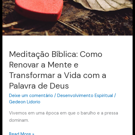
Transformar
a
Vida
com
a
Palavra
de
Meditação Bíblica: Como
Deus
Renovar a Mente e
Transformar a Vida com a
Palavra de Deus
Deixe um comentário
/
Desenvolvimento Espiritual
/
Gedeon Lidorio
Vivemos em uma época em que o barulho e a pressa
dominam.
Read More »