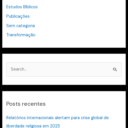
Estudos Bíblicos
Publicações
Sem categoria
Transformação
P
e
s
q
Posts recentes
u
i
Relatórios internacionais alertam para crise global de
s
liberdade religiosa em 2025