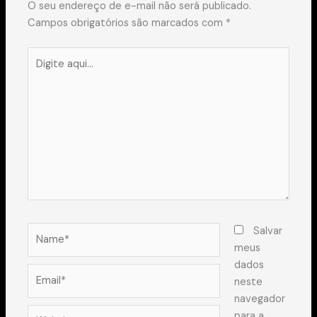
O seu endereço de e-mail não será publicado.
Campos obrigatórios são marcados com
*
Digite
aqui...
Name*
Salvar
meus
dados
Email*
neste
navegador
Website
para a