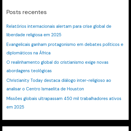
q
Posts recentes
u
i
Relatórios internacionais alertam para crise global de
s
liberdade religiosa em 2025
a
Evangelicais ganham protagonismo em debates políticos e
r
diplomáticos na África
p
O realinhamento global do cristianismo exige novas
o
abordagens teológicas
r
:
Christianity Today destaca diálogo inter-religioso ao
analisar o Centro Ismaelita de Houston
Missões globais ultrapassam 450 mil trabalhadores ativos
em 2025