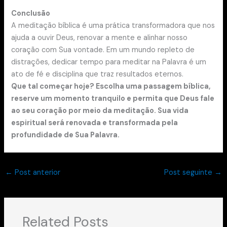
Conclusão
A meditação bíblica é uma prática transformadora que nos
ajuda a ouvir Deus, renovar a mente e alinhar nosso
coração com Sua vontade. Em um mundo repleto de
distrações, dedicar tempo para meditar na Palavra é um
ato de fé e disciplina que traz resultados eternos.
Que tal começar hoje? Escolha uma passagem bíblica,
reserve um momento tranquilo e permita que Deus fale
ao seu coração por meio da meditação. Sua vida
espiritual será renovada e transformada pela
profundidade de Sua Palavra.
←
Post anterior
Post seguinte
→
Related Posts