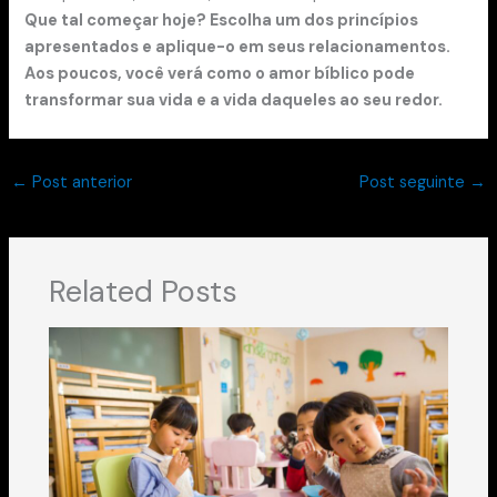
Que tal começar hoje? Escolha um dos princípios
apresentados e aplique-o em seus relacionamentos.
Aos poucos, você verá como o amor bíblico pode
transformar sua vida e a vida daqueles ao seu redor.
←
Post anterior
Post seguinte
→
Related Posts