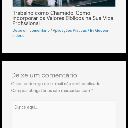
Trabalho como Chamado: Como
Incorporar os Valores Bíblicos na Sua Vida
Profissional
Deixe um comentário
/
Aplicações Práticas
/ By
Gedeon
Lidorio
Deixe um comentário
O seu endereço de e-mail não será publicado.
Campos obrigatórios são marcados com
*
Digite
aqui...