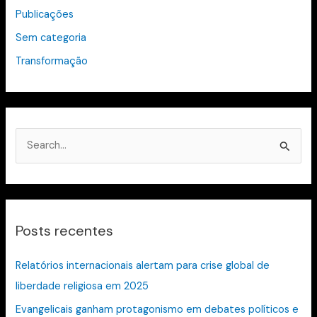
Publicações
Sem categoria
Transformação
P
e
s
q
Posts recentes
u
i
Relatórios internacionais alertam para crise global de
s
liberdade religiosa em 2025
a
Evangelicais ganham protagonismo em debates políticos e
r