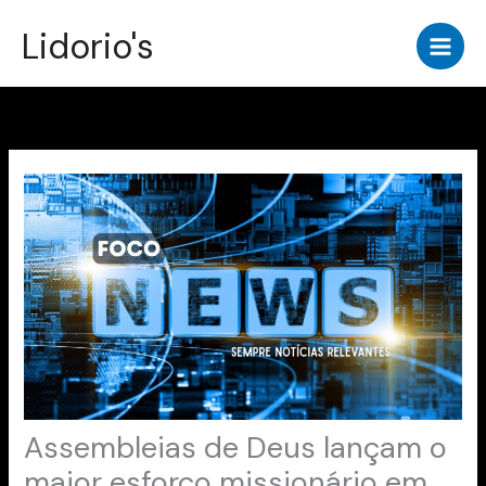
Ir
Lidorio's
para
o
conteúdo
Assembleias de Deus lançam o
maior esforço missionário em