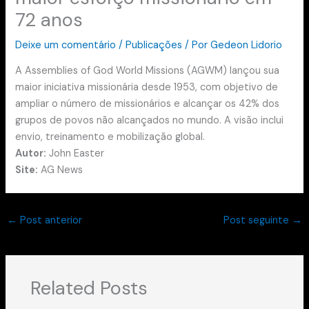
72 anos
Deixe um comentário
/
Publicações
/ Por
Gedeon Lidorio
A Assemblies of God World Missions (AGWM) lançou sua
maior iniciativa missionária desde 1953, com objetivo de
ampliar o número de missionários e alcançar os 42% dos
grupos de povos não alcançados no mundo. A visão inclui
envio, treinamento e mobilização global.
Autor:
John Easter
Site:
AG News
←
Post anterior
Post seguinte
→
Related Posts