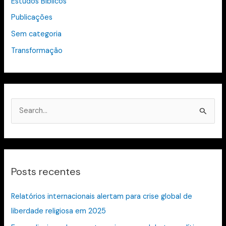
Estudos Bíblicos
Publicações
Sem categoria
Transformação
P
e
s
q
Posts recentes
u
i
Relatórios internacionais alertam para crise global de
s
liberdade religiosa em 2025
a