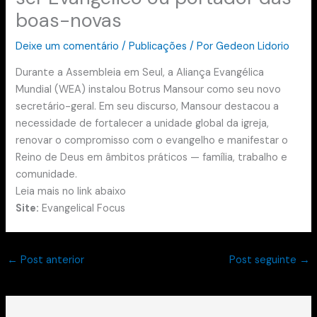
boas-novas
Deixe um comentário
/
Publicações
/ Por
Gedeon Lidorio
Durante a Assembleia em Seul, a Aliança Evangélica
Mundial (WEA) instalou Botrus Mansour como seu novo
secretário-geral. Em seu discurso, Mansour destacou a
necessidade de fortalecer a unidade global da igreja,
renovar o compromisso com o evangelho e manifestar o
Reino de Deus em âmbitos práticos — família, trabalho e
comunidade.
Leia mais no link abaixo
Site:
Evangelical Focus
←
Post anterior
Post seguinte
→