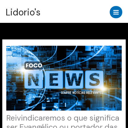
Ir
Lidorio's
para
o
conteúdo
Reivindicaremos o que significa
ser Evangélico ou portador das