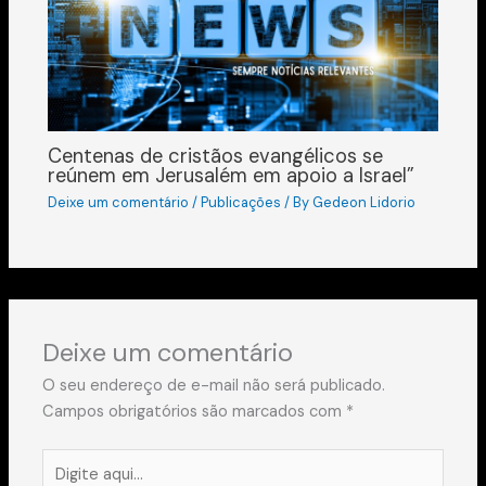
Centenas de cristãos evangélicos se
reúnem em Jerusalém em apoio a Israel”
Deixe um comentário
/
Publicações
/ By
Gedeon Lidorio
Deixe um comentário
O seu endereço de e-mail não será publicado.
Campos obrigatórios são marcados com
*
Digite