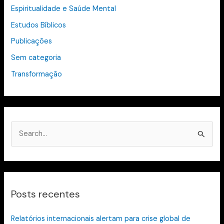
Espiritualidade e Saúde Mental
Estudos Bíblicos
Publicações
Sem categoria
Transformação
P
e
s
q
Posts recentes
u
i
Relatórios internacionais alertam para crise global de
s